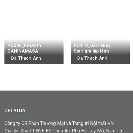
PQ230_FROSTY
PC110_Dark Gray
CANINAMASA
Starlight lấp lánh
Đá Thạch Anh
Đá Thạch Anh
OPLATDA
Công ty Cổ Phần Thương Mại và Trang trí Nội thất VN
Địa chỉ: Khu TT H26 Bộ Công An, Phú Hà, Tây Mỗ, Nam Từ