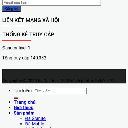
LIÊN KẾT MẠNG XÃ HỘI
THỐNG KÊ TRUY CẬP
Đang online: 1
Tổng truy cập:140.332
Copyrights © 2020 by Oplatda. Thiết kế và phát triển bởi HPT
Tìm kiếm:
Trang chủ
Giới thiệu
Sản phẩm
Đá Granite
Đá Mable