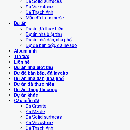
Đá Solid surfaces
Đá Vicostone
Đá Thạch Anh
Mẫu đá trong nước
Dự án
Dự án đã thực hiện
Dự án nhà biệt thự
Dự án nhà dân, nhà phố
Dự đá bàn bếp, đá lavabo
Album ảnh
Tin tức
Liên hệ
Dự án nhà biệt thự
Dự đá bàn bếp, đá lavabo
Dự án nhà dân, nhà phố
Dự án đã thực hiện
Dự án đang thi công
Dự án khác
Các mẫu đá
Đá Granite
Đá Mable
Đá Solid surfaces
Đá Vicostone
Đá Thạch Anh