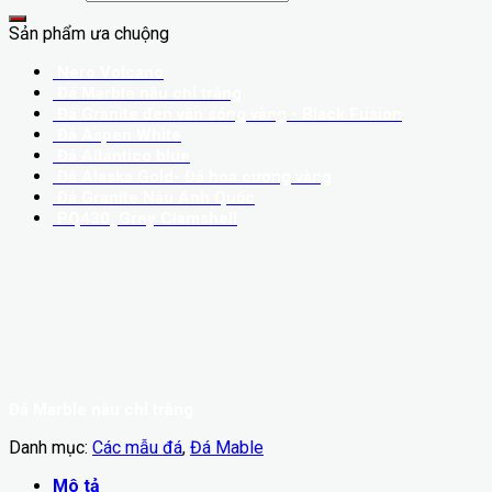
Sản phẩm ưa chuộng
Nero Volcano
Đá Marble nâu chỉ trắng
Đá Granite đen vân sóng vàng - Black Fusion
Đá Aspen White
Đá Altantico blue
Đá Alaska Gold- Đá hoa cương vàng
Đá Granite Nâu Anh Quốc
PQ430_Grey Clamshell
Đá Marble nâu chỉ trắng
Danh mục:
Các mẫu đá
,
Đá Mable
Mô tả