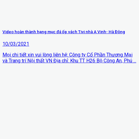
Video hoàn thành hạng mục đá ốp vách Tivi nhà A Vinh- Hà Đông
10/03/2021
Mọi chi tiết xin vui lòng liên hệ: Công ty Cổ Phần Thương Mại
và Trang trí Nội thất VN Địa chỉ: Khu TT H26 Bộ Công An, Phú ...