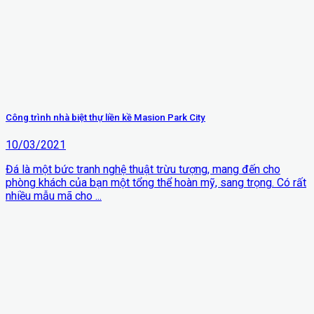
Công trình nhà biệt thự liền kề Masion Park City
10/03/2021
Đá là một bức tranh nghệ thuật trừu tượng, mang đến cho
phòng khách của bạn một tổng thể hoàn mỹ, sang trọng. Có rất
nhiều mẫu mã cho ...