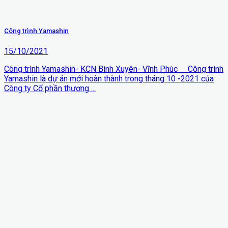
Công trình Yamashin
15/10/2021
Công trình Yamashin- KCN Bình Xuyên- Vĩnh Phúc Công trình
Yamashin là dự án mới hoàn thành trong tháng 10 -2021 của
Công ty Cổ phần thương ...