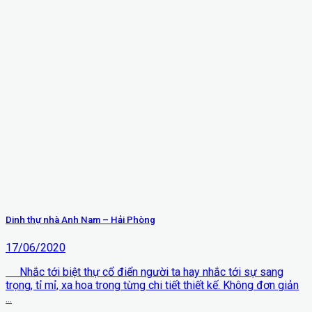
Dinh thự nhà Anh Nam – Hải Phòng
17/06/2020
Nhắc tới biệt thự cổ điển người ta hay nhắc tới sự sang
trọng, tỉ mỉ, xa hoa trong từng chi tiết thiết kế. Không đơn giản
...