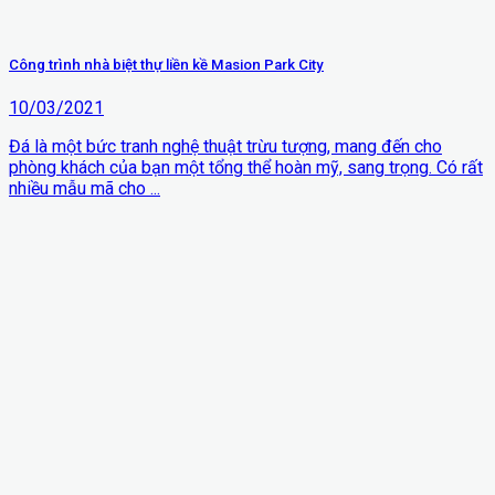
Công trình nhà biệt thự liền kề Masion Park City
10/03/2021
Đá là một bức tranh nghệ thuật trừu tượng, mang đến cho
phòng khách của bạn một tổng thể hoàn mỹ, sang trọng. Có rất
nhiều mẫu mã cho ...