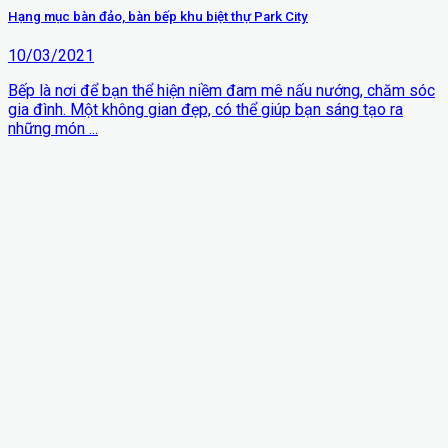
Hạng mục bàn đảo, bàn bếp khu biệt thự Park City
10/03/2021
Bếp là nơi để bạn thể hiện niềm đam mê nấu nướng, chăm sóc
gia đình. Một không gian đẹp, có thể giúp bạn sáng tạo ra
những món ...