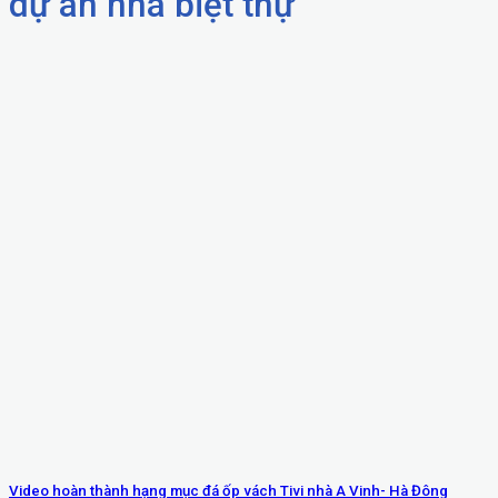
dự án nhà biệt thự
Video hoàn thành hạng mục đá ốp vách Tivi nhà A Vinh- Hà Đông