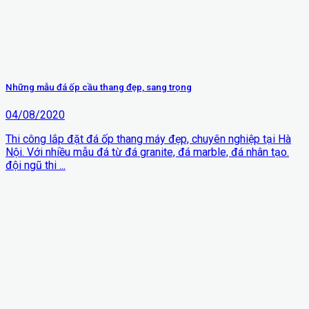
Những mẫu đá ốp cầu thang đẹp, sang trọng
04/08/2020
Thi công lắp đặt đá ốp thang máy đẹp, chuyên nghiệp tại Hà
Nội. Với nhiều mẫu đá từ đá granite, đá marble, đá nhân tạo.
đội ngũ thi ...