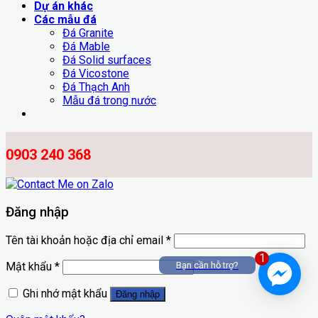
Dự án khác
Các mẫu đá
Đá Granite
Đá Mable
Đá Solid surfaces
Đá Vicostone
Đá Thạch Anh
Mẫu đá trong nước
0903 240 368
Đăng nhập
Tên tài khoản hoặc địa chỉ email
*
1
Mật khẩu
*
Bạn cần hỗ trợ?
Ghi nhớ mật khẩu
Đăng nhập