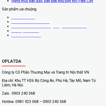
Hạng mục bàn đảo, bàn bếp khu biệt thự Park City
Sản phẩm ưa chuộng
Nero Volcano
Đá Marble nâu chỉ trắng
Đá Granite đen vân sóng vàng - Black Fusion
Đá Aspen White
Đá Altantico blue
OPLATDA
Công ty Cổ Phần Thương Mại và Trang trí Nội thất VN
Địa chỉ: Khu TT H26 Bộ Công An, Phú Hà, Tây Mỗ, Nam Từ
Liêm, Hà Nội.
Zalo : 0903 240 368
Hotline: 0981 923 068 – 0903 240 368