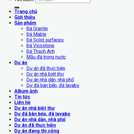
Trang chủ
Giới thiệu
Sản phẩm
Đá Granite
Đá Mable
Đá Solid surfaces
Đá Vicostone
Đá Thạch Anh
Mẫu đá trong nước
Dự án
Dự án đã thực hiện
Dự án nhà biệt thự
Dự án nhà dân, nhà phố
Dự đá bàn bếp, đá lavabo
Album ảnh
Tin tức
Liên hệ
Dự án nhà biệt thự
Dự đá bàn bếp, đá lavabo
Dự án nhà dân, nhà phố
Dự án đã thực hiện
Dự án đang thi công