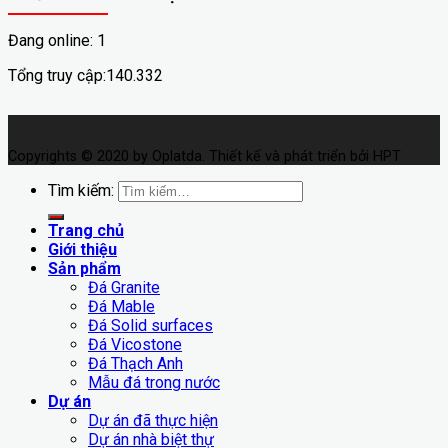
Đang online: 1
Tổng truy cập:140.332
Copyrights © 2020 by Oplatda. Thiết kế và phát triển bởi HPT
Tìm kiếm:
Trang chủ
Giới thiệu
Sản phẩm
Đá Granite
Đá Mable
Đá Solid surfaces
Đá Vicostone
Đá Thạch Anh
Mẫu đá trong nước
Dự án
Dự án đã thực hiện
Dự án nhà biệt thự