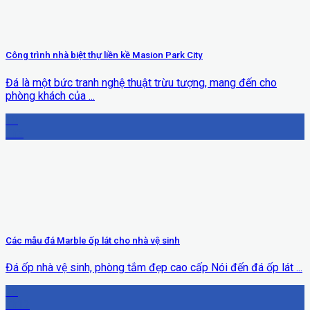
Công trình nhà biệt thự liền kề Masion Park City
Đá là một bức tranh nghệ thuật trừu tượng, mang đến cho
phòng khách của ...
10
Th3
Các mẫu đá Marble ốp lát cho nhà vệ sinh
Đá ốp nhà vệ sinh, phòng tắm đẹp cao cấp Nói đến đá ốp lát ...
29
Th12