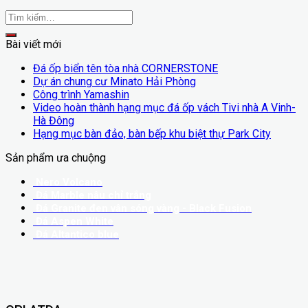
Bài viết mới
Đá ốp biển tên tòa nhà CORNERSTONE
Dự án chung cư Minato Hải Phòng
Công trình Yamashin
Video hoàn thành hạng mục đá ốp vách Tivi nhà A Vinh-
Hà Đông
Hạng mục bàn đảo, bàn bếp khu biệt thự Park City
Sản phẩm ưa chuộng
Nero Volcano
Đá Marble nâu chỉ trắng
Đá Granite đen vân sóng vàng - Black Fusion
Đá Aspen White
Đá Altantico blue