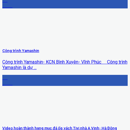
15
Th10
Công trình Yamashin
Công trình Yamashin- KCN Bình Xuyên- Vĩnh Phúc Công trình
Yamashin là dự ...
15
Th10
Video hoàn thành hạng mục đá ốp vách Tivi nhà A Vinh- Hà Đông