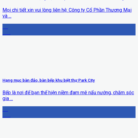
Mọi chi tiết xin vui lòng liên hệ: Công ty Cổ Phần Thương Mại
và ...
10
Th3
Hạng mục bàn đảo, bàn bếp khu biệt thự Park City
Bếp là nơi để bạn thể hiện niềm đam mê nấu nướng, chăm sóc
gia ...
10
Th3