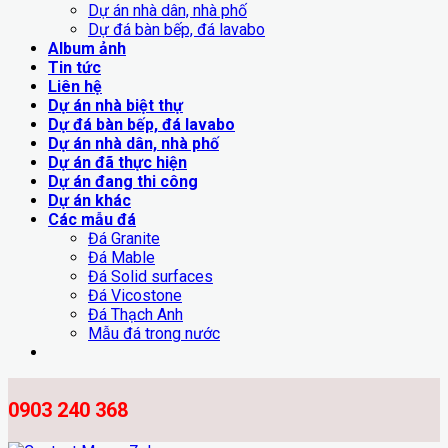
Dự án nhà dân, nhà phố
Dự đá bàn bếp, đá lavabo
Album ảnh
Tin tức
Liên hệ
Dự án nhà biệt thự
Dự đá bàn bếp, đá lavabo
Dự án nhà dân, nhà phố
Dự án đã thực hiện
Dự án đang thi công
Dự án khác
Các mẫu đá
Đá Granite
Đá Mable
Đá Solid surfaces
Đá Vicostone
Đá Thạch Anh
Mẫu đá trong nước
0903 240 368