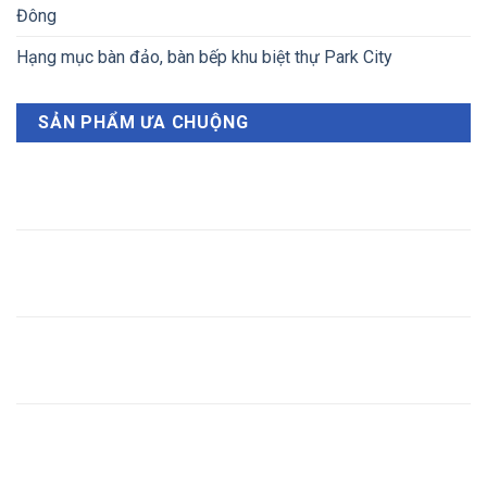
Đông
Hạng mục bàn đảo, bàn bếp khu biệt thự Park City
SẢN PHẨM ƯA CHUỘNG
Nero Volcano
Đá Marble nâu chỉ trắng
Đá Granite đen vân sóng vàng - Black Fusion
Đá Aspen White