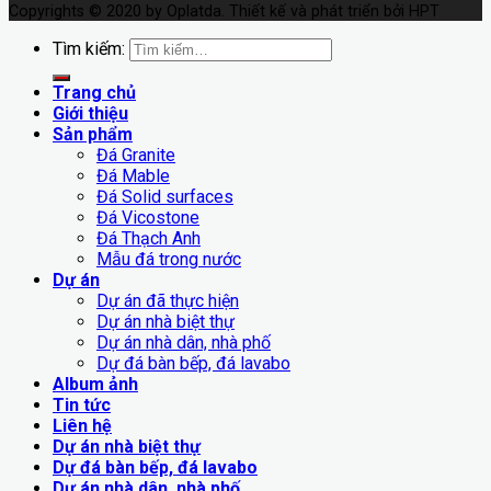
Copyrights © 2020 by Oplatda. Thiết kế và phát triển bởi HPT
Tìm kiếm:
Trang chủ
Giới thiệu
Sản phẩm
Đá Granite
Đá Mable
Đá Solid surfaces
Đá Vicostone
Đá Thạch Anh
Mẫu đá trong nước
Dự án
Dự án đã thực hiện
Dự án nhà biệt thự
Dự án nhà dân, nhà phố
Dự đá bàn bếp, đá lavabo
Album ảnh
Tin tức
Liên hệ
Dự án nhà biệt thự
Dự đá bàn bếp, đá lavabo
Dự án nhà dân, nhà phố