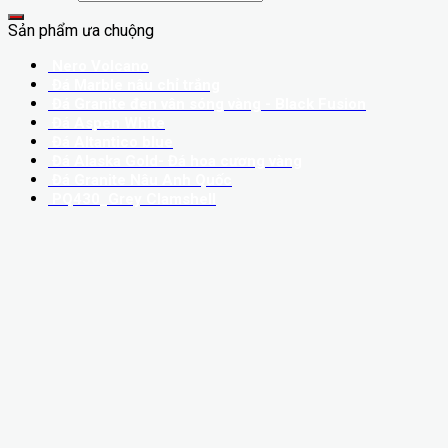
Sản phẩm ưa chuộng
Nero Volcano
Đá Marble nâu chỉ trắng
Đá Granite đen vân sóng vàng - Black Fusion
Đá Aspen White
Đá Altantico blue
Đá Alaska Gold- Đá hoa cương vàng
Đá Granite Nâu Anh Quốc
PQ430_Grey Clamshell