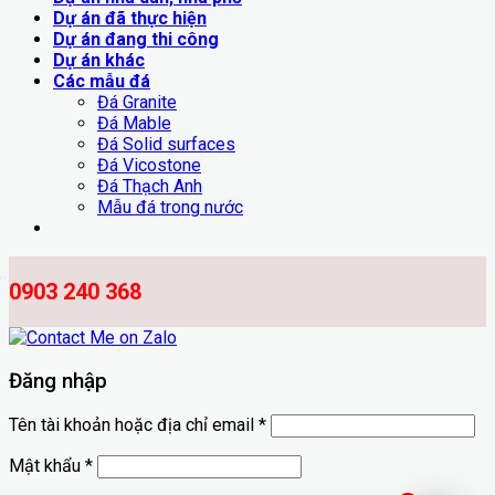
Dự án đã thực hiện
Dự án đang thi công
Dự án khác
Các mẫu đá
Đá Granite
Đá Mable
Đá Solid surfaces
Đá Vicostone
Đá Thạch Anh
Mẫu đá trong nước
0903 240 368
Đăng nhập
Tên tài khoản hoặc địa chỉ email
*
Mật khẩu
*