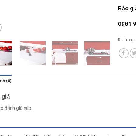
Báo gi
0981 9
Danh mục
IÁ (0)
 giá
ó đánh giá nào.