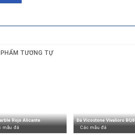
 PHẨM TƯƠNG TỰ
arble Rojo Alicante
Đá Vicostone Vivalioro BQ
c mẫu đá
Các mẫu đá