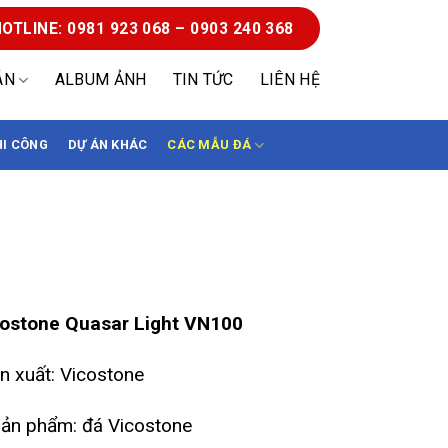
OTLINE: 0981 923 068 – 0903 240 368
ÁN
ALBUM ẢNH
TIN TỨC
LIÊN HỆ
HI CÔNG
DỰ ÁN KHÁC
CÁC MẪU ĐÁ
stone Quasar Light BQ100
ostone Quasar Light VN100
n xuất: Vicostone
ản phẩm: đá Vicostone