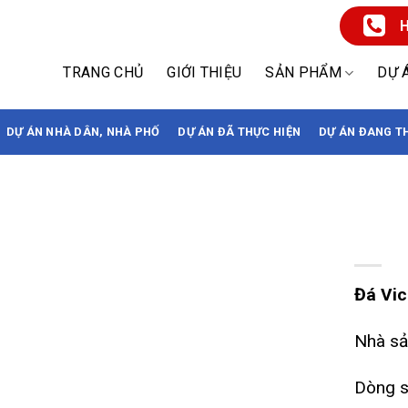
H
TRANG CHỦ
GIỚI THIỆU
SẢN PHẨM
DỰ 
DỰ ÁN NHÀ DÂN, NHÀ PHỐ
DỰ ÁN ĐÃ THỰC HIỆN
DỰ ÁN ĐANG T
Đá Vico
Đá Vic
Nhà sả
Dòng s