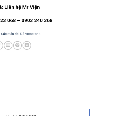
á: Liên hệ Mr Viện
23 068 – 0903 240 368
:
Các mẫu đá
,
Đá Vicostone