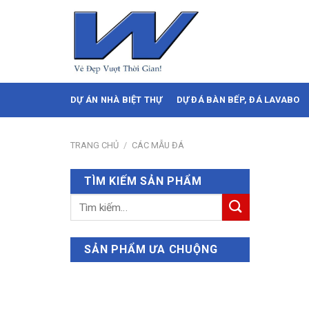
Skip
to
content
DỰ ÁN NHÀ BIỆT THỰ
DỰ ĐÁ BÀN BẾP, ĐÁ LAVABO
TRANG CHỦ
/
CÁC MẪU ĐÁ
TÌM KIẾM SẢN PHẨM
Tìm
kiếm:
SẢN PHẨM ƯA CHUỘNG
Nero Volcano