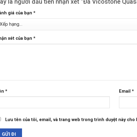
ãy là người đầu tiên nhận xét “Đá Vicostone Qua
ánh giá của bạn
*
hận xét của bạn
*
ên
*
Email
*
Lưu tên của tôi, email, và trang web trong trình duyệt này cho l