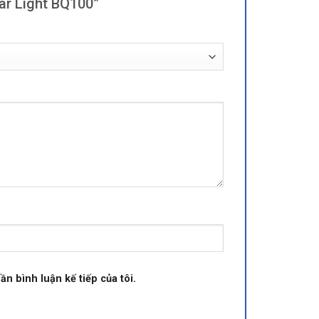
sar Light BQ100”
ần bình luận kế tiếp của tôi.