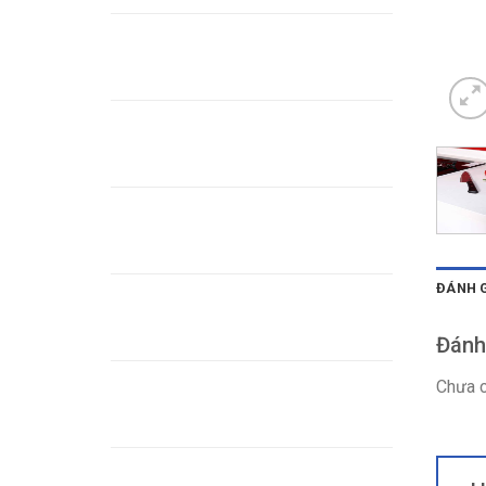
Đá Marble nâu chỉ trắng
Đá Granite đen vân sóng
vàng - Black Fusion
Đá Aspen White
ĐÁNH G
Đá Altantico blue
Đánh
Đá Alaska Gold- Đá hoa
Chưa c
cương vàng
Đá Granite Nâu Anh Quốc