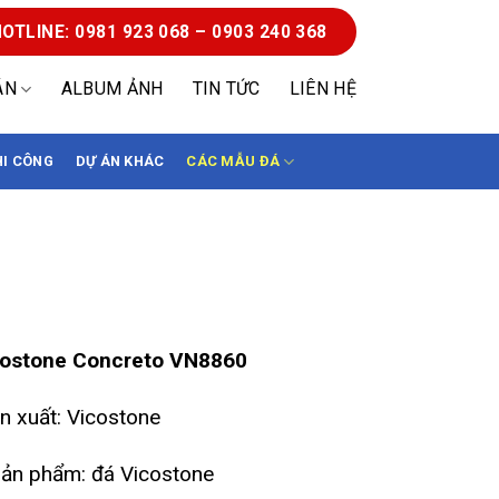
OTLINE: 0981 923 068 – 0903 240 368
ÁN
ALBUM ẢNH
TIN TỨC
LIÊN HỆ
HI CÔNG
DỰ ÁN KHÁC
CÁC MẪU ĐÁ
stone Concreto BQ8860
costone Concreto VN8860
n xuất: Vicostone
ản phẩm: đá Vicostone