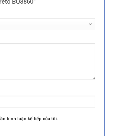
creto BQ8860”
ần bình luận kế tiếp của tôi.