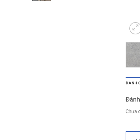
Đá Marble nâu chỉ trắng
Đá Granite đen vân sóng
vàng - Black Fusion
Đá Aspen White
ĐÁNH G
Đá Altantico blue
Đánh
Đá Alaska Gold- Đá hoa
Chưa c
cương vàng
Đá Granite Nâu Anh Quốc