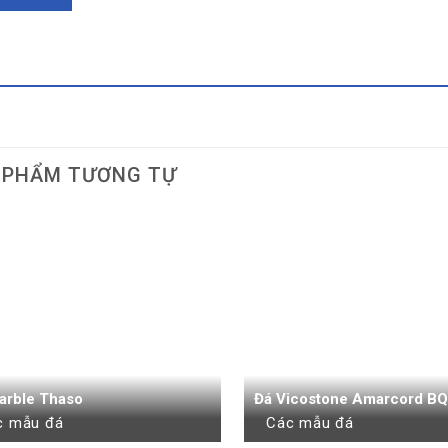
 PHẨM TƯƠNG TỰ
arble Thaso
Đá Vicostone Amarcord B
c mẫu đá
Các mẫu đá