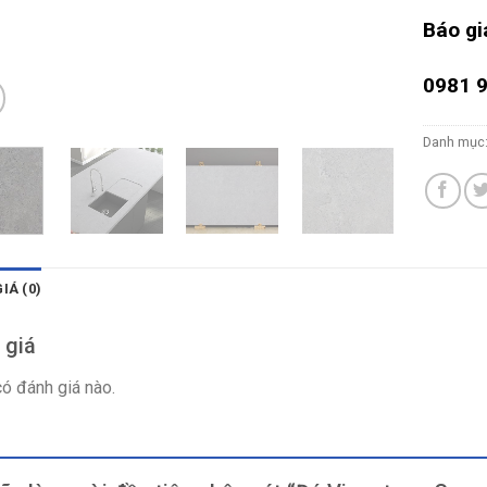
Báo gi
0981 9
Danh mục
IÁ (0)
 giá
ó đánh giá nào.