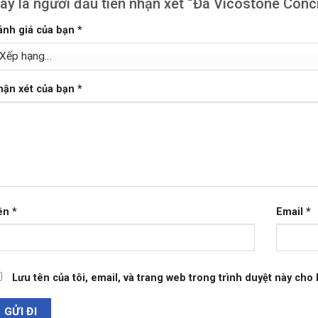
ãy là người đầu tiên nhận xét “Đá Vicostone Con
ánh giá của bạn
*
hận xét của bạn
*
ên
*
Email
*
Lưu tên của tôi, email, và trang web trong trình duyệt này cho l