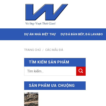
Skip
to
content
DỰ ÁN NHÀ BIỆT THỰ
DỰ ĐÁ BÀN BẾP, ĐÁ LAVABO
TRANG CHỦ
/
CÁC MẪU ĐÁ
TÌM KIẾM SẢN PHẨM
Tìm
kiếm:
SẢN PHẨM ƯA CHUỘNG
Nero Volcano