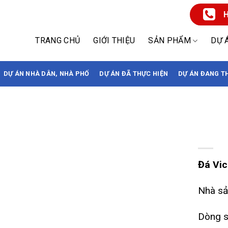
H
TRANG CHỦ
GIỚI THIỆU
SẢN PHẨM
DỰ 
DỰ ÁN NHÀ DÂN, NHÀ PHỐ
DỰ ÁN ĐÃ THỰC HIỆN
DỰ ÁN ĐANG T
Đá Vico
Đá Vi
Nhà sả
Dòng s