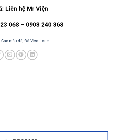
á: Liên hệ Mr Viện
23 068 – 0903 240 368
:
Các mẫu đá
,
Đá Vicostone