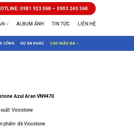
OTLINE: 0981 923 068 – 0903 240 368
ÁN
ALBUM ẢNH
TIN TỨC
LIÊN HỆ
HI CÔNG
DỰ ÁN KHÁC
CÁC MẪU ĐÁ
stone Azul Aran BQ9470
stone Azul Aran VN9470
xuất: Vicostone
n phẩm: đá Vicostone