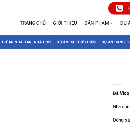
H
TRANG CHỦ
GIỚI THIỆU
SẢN PHẨM
DỰ 
DỰ ÁN NHÀ DÂN, NHÀ PHỐ
DỰ ÁN ĐÃ THỰC HIỆN
DỰ ÁN ĐANG T
Đá Vico
Đá Vico
Nhà sản 
Dòng sả