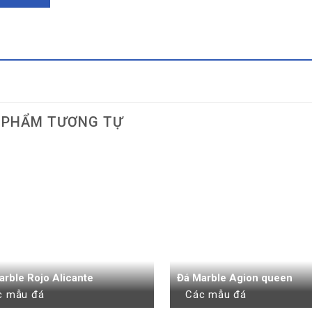
 PHẨM TƯƠNG TỰ
arble Rojo Alicante
Đá Marble Agion queen
c mẫu đá
Các mẫu đá