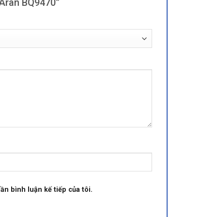
l Aran BQ9470”
ần bình luận kế tiếp của tôi.