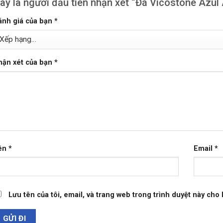
ãy là người đầu tiên nhận xét “Đá Vicostone Azu
ánh giá của bạn
*
hận xét của bạn
*
ên
*
Email
*
Lưu tên của tôi, email, và trang web trong trình duyệt này cho l