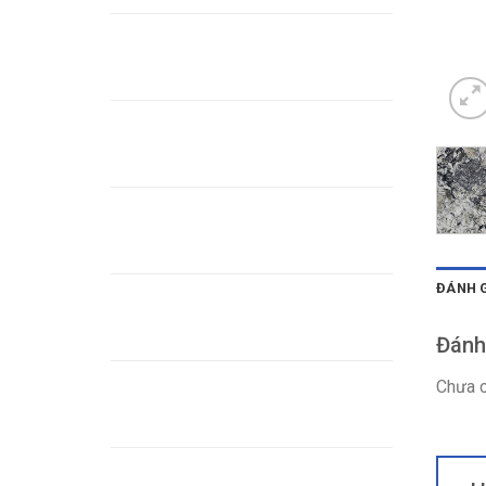
Đá Marble nâu chỉ trắng
Đá Granite đen vân sóng
vàng - Black Fusion
Đá Aspen White
ĐÁNH G
Đá Altantico blue
Đánh
Đá Alaska Gold- Đá hoa
Chưa c
cương vàng
Đá Granite Nâu Anh Quốc