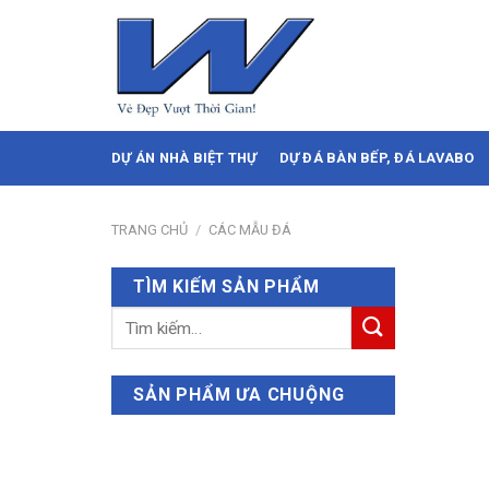
Skip
to
content
DỰ ÁN NHÀ BIỆT THỰ
DỰ ĐÁ BÀN BẾP, ĐÁ LAVABO
TRANG CHỦ
/
CÁC MẪU ĐÁ
TÌM KIẾM SẢN PHẨM
Tìm
kiếm:
SẢN PHẨM ƯA CHUỘNG
Nero Volcano