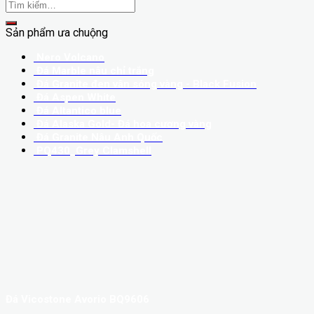
Tìm
kiếm:
Sản phẩm ưa chuộng
Nero Volcano
Đá Marble nâu chỉ trắng
Đá Granite đen vân sóng vàng - Black Fusion
Đá Aspen White
Đá Altantico blue
Đá Alaska Gold- Đá hoa cương vàng
Đá Granite Nâu Anh Quốc
PQ430_Grey Clamshell
Đá Vicostone Avorio BQ9606