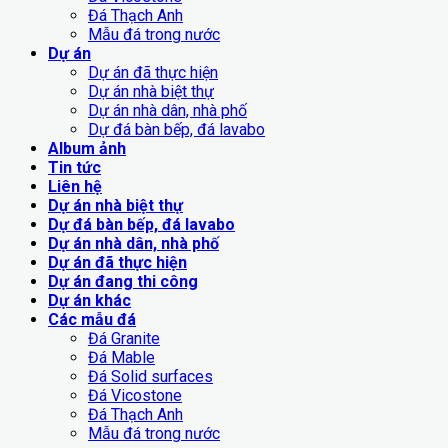
Đá Thạch Anh
Mẫu đá trong nước
Dự án
Dự án đã thực hiện
Dự án nhà biệt thự
Dự án nhà dân, nhà phố
Dự đá bàn bếp, đá lavabo
Album ảnh
Tin tức
Liên hệ
Dự án nhà biệt thự
Dự đá bàn bếp, đá lavabo
Dự án nhà dân, nhà phố
Dự án đã thực hiện
Dự án đang thi công
Dự án khác
Các mẫu đá
Đá Granite
Đá Mable
Đá Solid surfaces
Đá Vicostone
Đá Thạch Anh
Mẫu đá trong nước