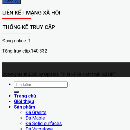
LIÊN KẾT MẠNG XÃ HỘI
THỐNG KÊ TRUY CẬP
Đang online: 1
Tổng truy cập:140.332
Copyrights © 2020 by Oplatda. Thiết kế và phát triển bởi HPT
Tìm
kiếm:
Trang chủ
Giới thiệu
Sản phẩm
Đá Granite
Đá Mable
Đá Solid surfaces
Đá Vicostone