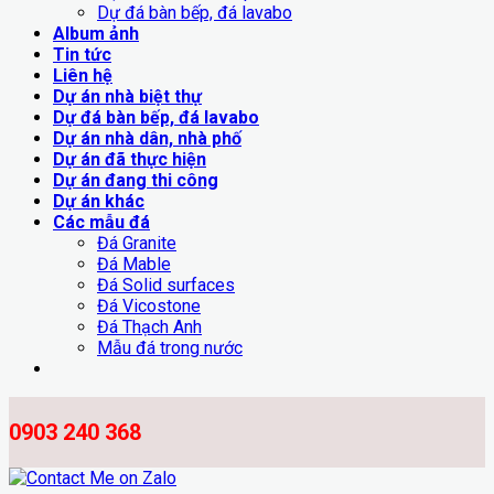
Dự đá bàn bếp, đá lavabo
Album ảnh
Tin tức
Liên hệ
Dự án nhà biệt thự
Dự đá bàn bếp, đá lavabo
Dự án nhà dân, nhà phố
Dự án đã thực hiện
Dự án đang thi công
Dự án khác
Các mẫu đá
Đá Granite
Đá Mable
Đá Solid surfaces
Đá Vicostone
Đá Thạch Anh
Mẫu đá trong nước
0903 240 368