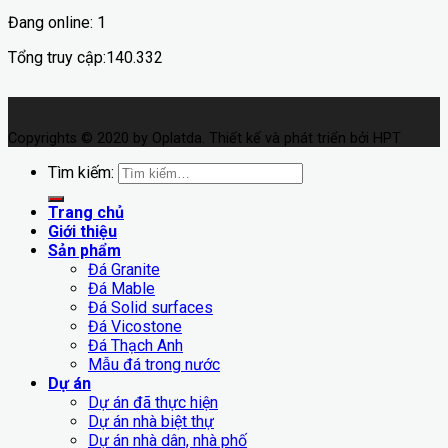
Đang online: 1
Tổng truy cập:140.332
Copyrights © 2020 by Oplatda. Thiết kế và phát triển bởi HPT
Tìm kiếm:
Trang chủ
Giới thiệu
Sản phẩm
Đá Granite
Đá Mable
Đá Solid surfaces
Đá Vicostone
Đá Thạch Anh
Mẫu đá trong nước
Dự án
Dự án đã thực hiện
Dự án nhà biệt thự
Dự án nhà dân, nhà phố