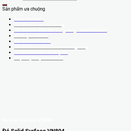
Sản phẩm ưa chuộng
Nero Volcano
Đá Marble nâu chỉ trắng
Đá Granite đen vân sóng vàng - Black Fusion
Đá Aspen White
Đá Altantico blue
Đá Alaska Gold- Đá hoa cương vàng
Đá Granite Nâu Anh Quốc
PQ430_Grey Clamshell
Đá Solid Surface VN804
Đá Solid Surface VN804