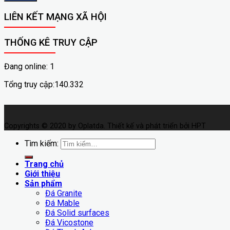
LIÊN KẾT MẠNG XÃ HỘI
THỐNG KÊ TRUY CẬP
Đang online: 1
Tổng truy cập:140.332
Copyrights © 2020 by Oplatda. Thiết kế và phát triển bởi HPT
Tìm kiếm:
Trang chủ
Giới thiệu
Sản phẩm
Đá Granite
Đá Mable
Đá Solid surfaces
Đá Vicostone