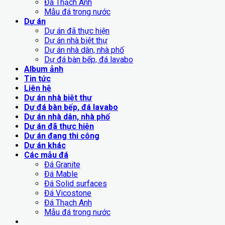
Đá Thạch Anh
Mẫu đá trong nước
Dự án
Dự án đã thực hiện
Dự án nhà biệt thự
Dự án nhà dân, nhà phố
Dự đá bàn bếp, đá lavabo
Album ảnh
Tin tức
Liên hệ
Dự án nhà biệt thự
Dự đá bàn bếp, đá lavabo
Dự án nhà dân, nhà phố
Dự án đã thực hiện
Dự án đang thi công
Dự án khác
Các mẫu đá
Đá Granite
Đá Mable
Đá Solid surfaces
Đá Vicostone
Đá Thạch Anh
Mẫu đá trong nước