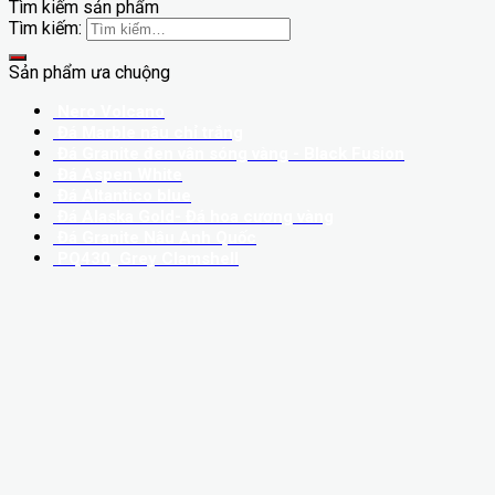
Tìm kiếm sản phẩm
Tìm kiếm:
Sản phẩm ưa chuộng
Nero Volcano
Đá Marble nâu chỉ trắng
Đá Granite đen vân sóng vàng - Black Fusion
Đá Aspen White
Đá Altantico blue
Đá Alaska Gold- Đá hoa cương vàng
Đá Granite Nâu Anh Quốc
PQ430_Grey Clamshell