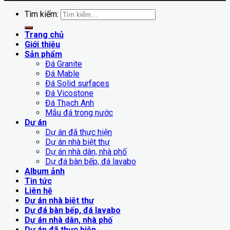
Tìm kiếm:
Trang chủ
Giới thiệu
Sản phẩm
Đá Granite
Đá Mable
Đá Solid surfaces
Đá Vicostone
Đá Thạch Anh
Mẫu đá trong nước
Dự án
Dự án đã thực hiện
Dự án nhà biệt thự
Dự án nhà dân, nhà phố
Dự đá bàn bếp, đá lavabo
Album ảnh
Tin tức
Liên hệ
Dự án nhà biệt thự
Dự đá bàn bếp, đá lavabo
Dự án nhà dân, nhà phố
Dự án đã thực hiện