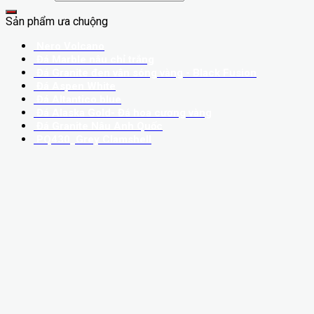
Sản phẩm ưa chuộng
Nero Volcano
Đá Marble nâu chỉ trắng
Đá Granite đen vân sóng vàng - Black Fusion
Đá Aspen White
Đá Altantico blue
Đá Alaska Gold- Đá hoa cương vàng
Đá Granite Nâu Anh Quốc
PQ430_Grey Clamshell