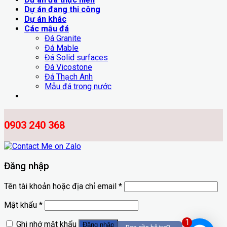
Dự án đang thi công
Dự án khác
Các mẫu đá
Đá Granite
Đá Mable
Đá Solid surfaces
Đá Vicostone
Đá Thạch Anh
Mẫu đá trong nước
0903 240 368
Đăng nhập
Tên tài khoản hoặc địa chỉ email
*
Mật khẩu
*
1
Ghi nhớ mật khẩu
Đăng nhập