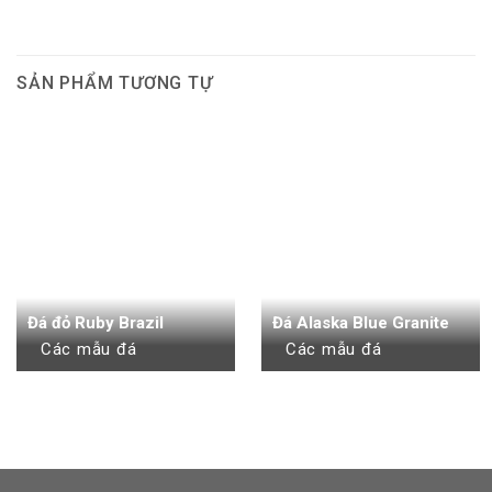
SẢN PHẨM TƯƠNG TỰ
Đá đỏ Ruby Brazil
Đá Alaska Blue Granite
Các mẫu đá
Các mẫu đá