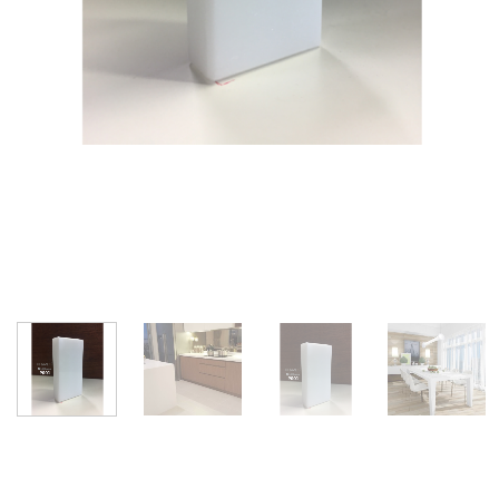
Đá Solid Surface P001 Perna White