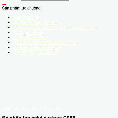
Sản phẩm ưa chuộng
Nero Volcano
Đá Marble nâu chỉ trắng
Đá Granite đen vân sóng vàng - Black Fusion
Đá Aspen White
Đá Altantico blue
Đá Alaska Gold- Đá hoa cương vàng
Đá Granite Nâu Anh Quốc
PQ430_Grey Clamshell
Đá nhân tạo solid surface G058
Đá nhân tạo solid surface G058