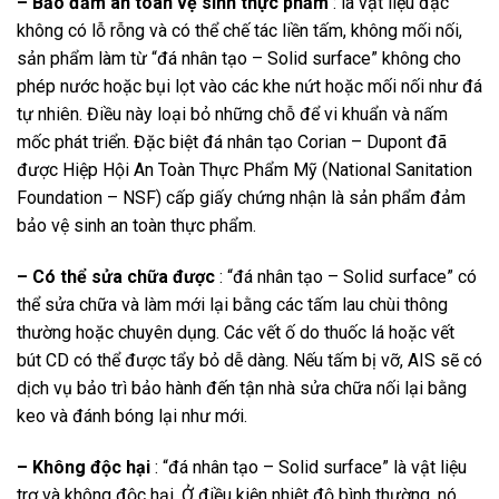
– Bảo đảm an toàn vệ sinh thực phẩm
: là vật liệu đặc
không có lỗ rỗng và có thể chế tác liền tấm, không mối nối,
sản phẩm làm từ “đá nhân tạo – Solid surface” không cho
phép nước hoặc bụi lọt vào các khe nứt hoặc mối nối như đá
tự nhiên. Điều này loại bỏ những chỗ để vi khuẩn và nấm
mốc phát triển. Đặc biệt đá nhân tạo Corian – Dupont đã
được Hiệp Hội An Toàn Thực Phẩm Mỹ (National Sanitation
Foundation – NSF) cấp giấy chứng nhận là sản phẩm đảm
bảo vệ sinh an toàn thực phẩm.
– Có thể sửa chữa được
: “đá nhân tạo – Solid surface” có
thể sửa chữa và làm mới lại bằng các tấm lau chùi thông
thường hoặc chuyên dụng. Các vết ố do thuốc lá hoặc vết
bút CD có thể được tẩy bỏ dễ dàng. Nếu tấm bị vỡ, AIS sẽ có
dịch vụ bảo trì bảo hành đến tận nhà sửa chữa nối lại bằng
keo và đánh bóng lại như mới.
– Không độc hại
: “đá nhân tạo – Solid surface” là vật liệu
trơ và không độc hại. Ở điều kiện nhiệt độ bình thường, nó