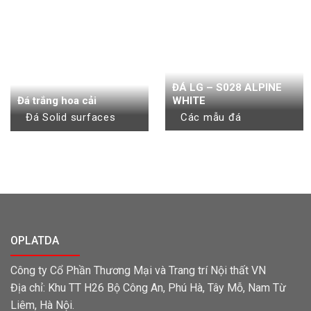
ĐÁ LG – S028 ALPINE
Đá trắng hoa cải
WHITE
Đá Solid surfaces
Các mẫu đá
OPLATDA
Công ty Cổ Phần Thương Mại và Trang trí Nội thất VN
Địa chỉ: Khu TT H26 Bộ Công An, Phú Hà, Tây Mỗ, Nam Từ
Liêm, Hà Nội.