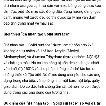
chà nhám các góc cạnh và dán với nhau bằng công thức keo
dán đặc biệt. Do màu sắc đồng đều, đẳng hướng ở mọi góc
cạnh, những vết xước đều có thể được xử lý mà vần đảm
báo tính đồng nhất về màu sắc.
Giới thiệu “đá nhân tạo Solid surface”
“Đá nhân tạo – Solid surface” được làm từ hỗn hợp 2/3
khoáng đá tự nhiên và 1/3 keo Acrylic (Methyl
Methacrylate) và Alumina Trihydrate (hyroxit nhôm Al(OH)3)
và chất tạo màu. Nó có khả năng bị uốn dẻo khi bị gia nhiệt
với nhiệt độ 150°C và cho phép những nhà chế tác tạo ra
những thiết kế đặc biệt. Nó được dùng chủ yếu cho các ứng
dụng trong nhà bếp, văn phòng như mặt bàn, mặt bếp, quầy
giao dịch. Do có đặc tính chống ẩm rất tốt nên nó còn được
dùng trong các ứng dụng của tường nhà .
Ưu điểm của “đá nhân tạo – Solid surface” so với đá tự