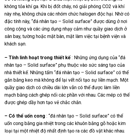
không tỏa khí ga. Khi bị đốt cháy, nó giải phóng CO2 và khí
này nhẹ, không chứa các nhóm chức halogen độc hại. Nhờ có
đặc tính này, “đá nhân tạo – Solid surface” được dùng ở nơi
công cộng và các ứng dụng nhạy cảm như quầy giao dịch ở
sân bay, tường hoặc mặt bàn, mặt làm việc tại bệnh viện và
khách sạn.
– Tính linh hoạt trong thiết kế
: Những ứng dụng của “đá
nhân tạo – Solid surface” phụ thuộc vào sức sáng tạo của
nhà thiết kế. Những tấm “đá nhân tạo – Solid surface” có thể
gắn bằng keo mà không để lại vết nối tạo sự liền mạch. Một
quầy giao dịch có chiều dài lớn vẫn có thể được làm liền
mạch bằng cách ghép nối các phần với nhau. Các mép có thể
được ghép dầy hơn tạo vẻ chắc chắn.
– Có thể uốn cong
: “đá nhân tạo – Solid surface” có thể
uốn cong bằng gia nhiệt trong các khuôn bằng gỗ hoặc kim
loại tại một nhiệt độ nhất định tạo ra các đồ vật khác nhau.