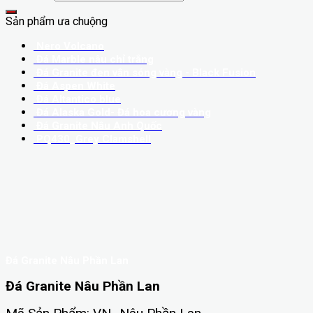
Sản phẩm ưa chuộng
Nero Volcano
Đá Marble nâu chỉ trắng
Đá Granite đen vân sóng vàng - Black Fusion
Đá Aspen White
Đá Altantico blue
Đá Alaska Gold- Đá hoa cương vàng
Đá Granite Nâu Anh Quốc
PQ430_Grey Clamshell
Đá Granite Nâu Phần Lan
Đá Granite Nâu Phần Lan