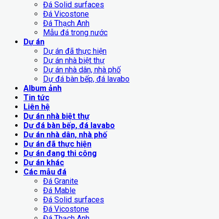
Đá Solid surfaces
Đá Vicostone
Đá Thạch Anh
Mẫu đá trong nước
Dự án
Dự án đã thực hiện
Dự án nhà biệt thự
Dự án nhà dân, nhà phố
Dự đá bàn bếp, đá lavabo
Album ảnh
Tin tức
Liên hệ
Dự án nhà biệt thự
Dự đá bàn bếp, đá lavabo
Dự án nhà dân, nhà phố
Dự án đã thực hiện
Dự án đang thi công
Dự án khác
Các mẫu đá
Đá Granite
Đá Mable
Đá Solid surfaces
Đá Vicostone
Đá Thạch Anh