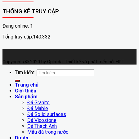
THỐNG KÊ TRUY CẬP
Đang online: 1
Tổng truy cập:140.332
Copyrights © 2020 by Oplatda. Thiết kế và phát triển bởi HPT
Tìm kiếm:
Trang chủ
Giới thiệu
Sản phẩm
Đá Granite
Đá Mable
Đá Solid surfaces
Đá Vicostone
Đá Thạch Anh
Mẫu đá trong nước
Dự án