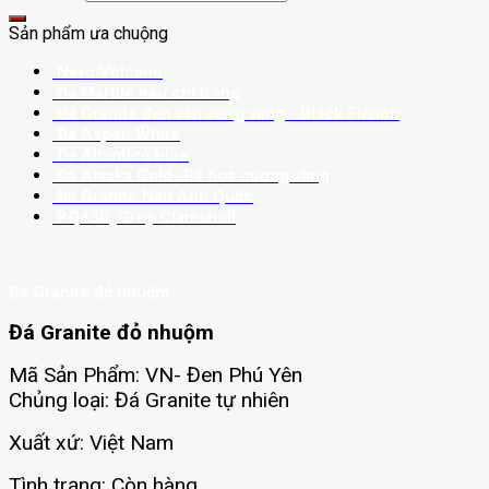
Sản phẩm ưa chuộng
Nero Volcano
Đá Marble nâu chỉ trắng
Đá Granite đen vân sóng vàng - Black Fusion
Đá Aspen White
Đá Altantico blue
Đá Alaska Gold- Đá hoa cương vàng
Đá Granite Nâu Anh Quốc
PQ430_Grey Clamshell
Đá Granite đỏ nhuộm
Đá Granite đỏ nhuộm
Mã Sản Phẩm: VN- Đen Phú Yên
Chủng loại: Đá Granite tự nhiên
Xuất xứ: Việt Nam
Tình trạng: Còn hàng