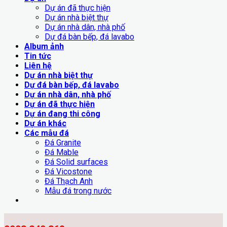
Dự án đã thực hiện
Dự án nhà biệt thự
Dự án nhà dân, nhà phố
Dự đá bàn bếp, đá lavabo
Album ảnh
Tin tức
Liên hệ
Dự án nhà biệt thự
Dự đá bàn bếp, đá lavabo
Dự án nhà dân, nhà phố
Dự án đã thực hiện
Dự án đang thi công
Dự án khác
Các mẫu đá
Đá Granite
Đá Mable
Đá Solid surfaces
Đá Vicostone
Đá Thạch Anh
Mẫu đá trong nước