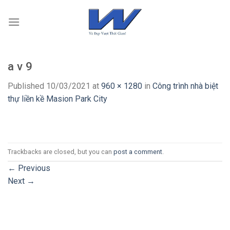
Skip
to
content
a v 9
Published
10/03/2021
at
960 × 1280
in
Công trình nhà biệt
thự liền kề Masion Park City
Trackbacks are closed, but you can
post a comment
.
←
Previous
Next
→