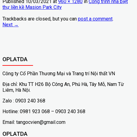
Published
10/03/2021
at
960 × 1280
in
Công trình nhà biệt
thự liền kề Masion Park City
Trackbacks are closed, but you can
post a comment
.
Next
→
OPLATDA
Công ty Cổ Phần Thương Mại và Trang trí Nội thất VN
Địa chỉ: Khu TT H26 Bộ Công An, Phú Hà, Tây Mỗ, Nam Từ
Liêm, Hà Nội.
Zalo : 0903 240 368
Hotline: 0981 923 068 – 0903 240 368
Email: tangocvien@gmail.com
OPLATDA