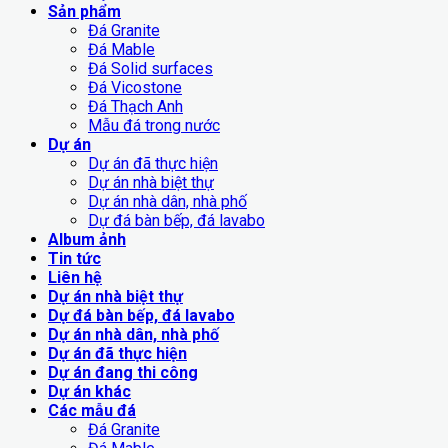
Sản phẩm
Đá Granite
Đá Mable
Đá Solid surfaces
Đá Vicostone
Đá Thạch Anh
Mẫu đá trong nước
Dự án
Dự án đã thực hiện
Dự án nhà biệt thự
Dự án nhà dân, nhà phố
Dự đá bàn bếp, đá lavabo
Album ảnh
Tin tức
Liên hệ
Dự án nhà biệt thự
Dự đá bàn bếp, đá lavabo
Dự án nhà dân, nhà phố
Dự án đã thực hiện
Dự án đang thi công
Dự án khác
Các mẫu đá
Đá Granite