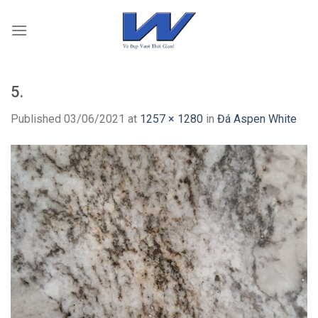
Skip
to
content
5.
Published
03/06/2021
at
1257 × 1280
in
Đá Aspen White