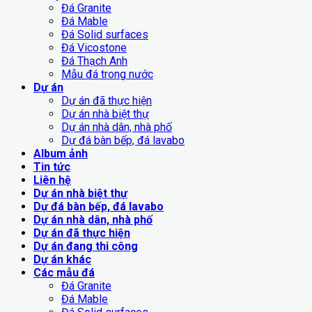
Đá Granite
Đá Mable
Đá Solid surfaces
Đá Vicostone
Đá Thạch Anh
Mẫu đá trong nước
Dự án
Dự án đã thực hiện
Dự án nhà biệt thự
Dự án nhà dân, nhà phố
Dự đá bàn bếp, đá lavabo
Album ảnh
Tin tức
Liên hệ
Dự án nhà biệt thự
Dự đá bàn bếp, đá lavabo
Dự án nhà dân, nhà phố
Dự án đã thực hiện
Dự án đang thi công
Dự án khác
Các mẫu đá
Đá Granite
Đá Mable