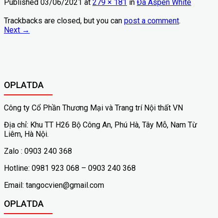
Published
03/06/2021
at
279 × 181
in
Đá Aspen White
Trackbacks are closed, but you can
post a comment
.
Next
→
OPLATDA
Công ty Cổ Phần Thương Mại và Trang trí Nội thất VN
Địa chỉ: Khu TT H26 Bộ Công An, Phú Hà, Tây Mỗ, Nam Từ
Liêm, Hà Nội.
Zalo : 0903 240 368
Hotline: 0981 923 068 – 0903 240 368
Email: tangocvien@gmail.com
OPLATDA