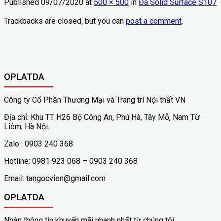
Published
09/07/2020
at
500 × 500
in
Đá Solid Surface S107
Trackbacks are closed, but you can
post a comment
.
OPLATDA
Công ty Cổ Phần Thương Mại và Trang trí Nội thất VN
Địa chỉ: Khu TT H26 Bộ Công An, Phú Hà, Tây Mỗ, Nam Từ
Liêm, Hà Nội.
Zalo : 0903 240 368
Hotline: 0981 923 068 – 0903 240 368
Email: tangocvien@gmail.com
OPLATDA
Nhận thông tin khuyến mãi nhanh nhất từ chúng tôi