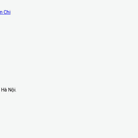
n Chi
 Hà Nội.