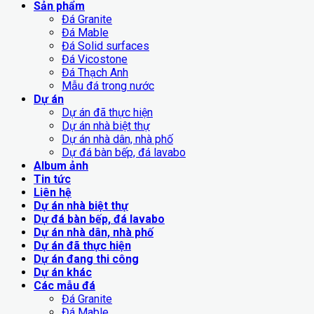
Sản phẩm
Đá Granite
Đá Mable
Đá Solid surfaces
Đá Vicostone
Đá Thạch Anh
Mẫu đá trong nước
Dự án
Dự án đã thực hiện
Dự án nhà biệt thự
Dự án nhà dân, nhà phố
Dự đá bàn bếp, đá lavabo
Album ảnh
Tin tức
Liên hệ
Dự án nhà biệt thự
Dự đá bàn bếp, đá lavabo
Dự án nhà dân, nhà phố
Dự án đã thực hiện
Dự án đang thi công
Dự án khác
Các mẫu đá
Đá Granite
Đá Mable