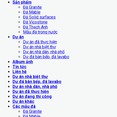
Sản phẩm
Đá Granite
Đá Mable
Đá Solid surfaces
Đá Vicostone
Đá Thạch Anh
Mẫu đá trong nước
Dự án
Dự án đã thực hiện
Dự án nhà biệt thự
Dự án nhà dân, nhà phố
Dự đá bàn bếp, đá lavabo
Album ảnh
Tin tức
Liên hệ
Dự án nhà biệt thự
Dự đá bàn bếp, đá lavabo
Dự án nhà dân, nhà phố
Dự án đã thực hiện
Dự án đang thi công
Dự án khác
Các mẫu đá
Đá Granite
Đá Mable