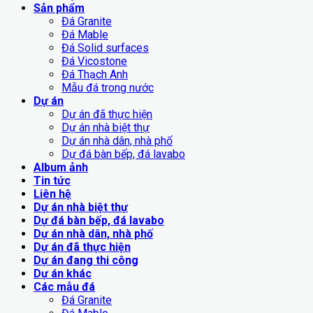
Sản phẩm
Đá Granite
Đá Mable
Đá Solid surfaces
Đá Vicostone
Đá Thạch Anh
Mẫu đá trong nước
Dự án
Dự án đã thực hiện
Dự án nhà biệt thự
Dự án nhà dân, nhà phố
Dự đá bàn bếp, đá lavabo
Album ảnh
Tin tức
Liên hệ
Dự án nhà biệt thự
Dự đá bàn bếp, đá lavabo
Dự án nhà dân, nhà phố
Dự án đã thực hiện
Dự án đang thi công
Dự án khác
Các mẫu đá
Đá Granite