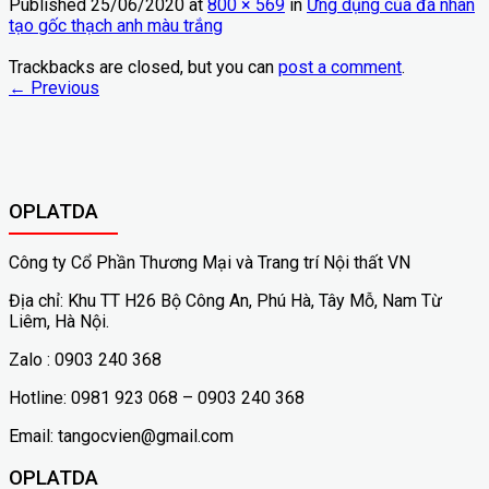
Published
25/06/2020
at
800 × 569
in
Ứng dụng của đá nhân
tạo gốc thạch anh màu trắng
Trackbacks are closed, but you can
post a comment
.
←
Previous
OPLATDA
Công ty Cổ Phần Thương Mại và Trang trí Nội thất VN
Địa chỉ: Khu TT H26 Bộ Công An, Phú Hà, Tây Mỗ, Nam Từ
Liêm, Hà Nội.
Zalo : 0903 240 368
Hotline: 0981 923 068 – 0903 240 368
Email: tangocvien@gmail.com
OPLATDA