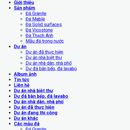
Giới thiệu
Sản phẩm
Đá Granite
Đá Mable
Đá Solid surfaces
Đá Vicostone
Đá Thạch Anh
Mẫu đá trong nước
Dự án
Dự án đã thực hiện
Dự án nhà biệt thự
Dự án nhà dân, nhà phố
Dự đá bàn bếp, đá lavabo
Album ảnh
Tin tức
Liên hệ
Dự án nhà biệt thự
Dự đá bàn bếp, đá lavabo
Dự án nhà dân, nhà phố
Dự án đã thực hiện
Dự án đang thi công
Dự án khác
Các mẫu đá
Đá Granite