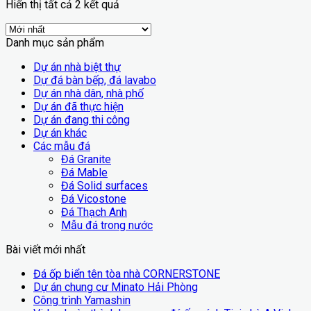
Hiển thị tất cả 2 kết quả
Danh mục sản phẩm
Dự án nhà biệt thự
Dự đá bàn bếp, đá lavabo
Dự án nhà dân, nhà phố
Dự án đã thực hiện
Dự án đang thi công
Dự án khác
Các mẫu đá
Đá Granite
Đá Mable
Đá Solid surfaces
Đá Vicostone
Đá Thạch Anh
Mẫu đá trong nước
Bài viết mới nhất
Đá ốp biển tên tòa nhà CORNERSTONE
Dự án chung cư Minato Hải Phòng
Công trình Yamashin