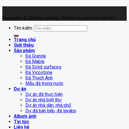
Copyrights © 2020 by Oplatda. Thiết kế và phát triển bởi HPT
Tìm kiếm:
Trang chủ
Giới thiệu
Sản phẩm
Đá Granite
Đá Mable
Đá Solid surfaces
Đá Vicostone
Đá Thạch Anh
Mẫu đá trong nước
Dự án
Dự án đã thực hiện
Dự án nhà biệt thự
Dự án nhà dân, nhà phố
Dự đá bàn bếp, đá lavabo
Album ảnh
Tin tức
Liên hệ