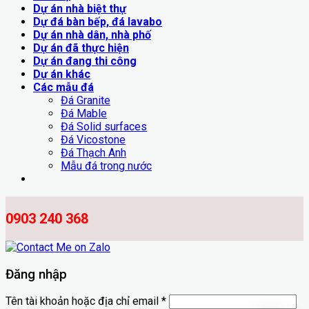
Dự án nhà biệt thự
Dự đá bàn bếp, đá lavabo
Dự án nhà dân, nhà phố
Dự án đã thực hiện
Dự án đang thi công
Dự án khác
Các mẫu đá
Đá Granite
Đá Mable
Đá Solid surfaces
Đá Vicostone
Đá Thạch Anh
Mẫu đá trong nước
0903 240 368
Đăng nhập
Tên tài khoản hoặc địa chỉ email
*