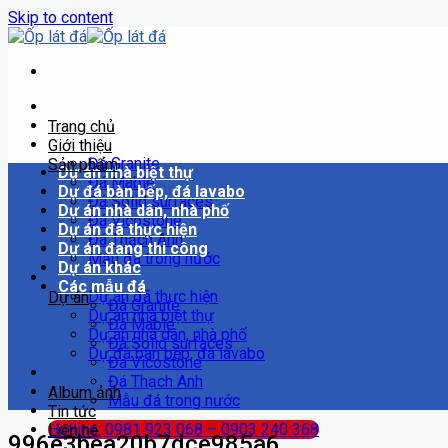
Skip to content
Trang chủ
Giới thiệu
Đá Granite
Sản phẩm
Dự án nhà biệt thự
Đá Mable
Dự đá bàn bếp, đá lavabo
Đá Solid surfaces
Dự án nhà dân, nhà phố
Đá Vicostone
Dự án đã thực hiện
Đá Thạch Anh
Dự án đang thi công
Mẫu đá trong nước
Dự án khác
Các mẫu đá
Dự án đã thực hiện
Dự án
Đá Granite
Dự án nhà biệt thự
Đá Mable
Dự án nhà dân, nhà phố
Đá Solid surfaces
Dự đá bàn bếp, đá lavabo
Đá Vicostone
Đá Thạch Anh
Album ảnh
Mẫu đá trong nước
Tin tức
Hotline: 0981 923 068 – 0903 240 368
Liên hệ
996e3bea20b7dce985a6