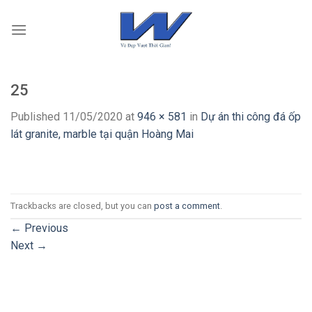
Skip
to
content
25
Published
11/05/2020
at
946 × 581
in
Dự án thi công đá ốp
lát granite, marble tại quận Hoàng Mai
Trackbacks are closed, but you can
post a comment
.
←
Previous
Next
→