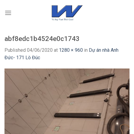
Skip
to
content
abf8edc1b4524e0c1743
Published
04/06/2020
at
1280 × 960
in
Dự án nhà Anh
Đức- 171 Lò Đúc