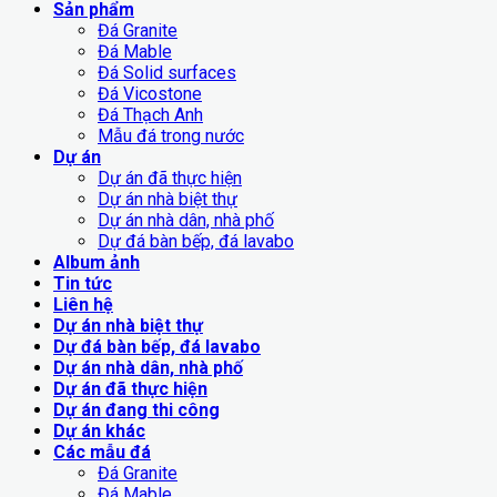
Sản phẩm
Đá Granite
Đá Mable
Đá Solid surfaces
Đá Vicostone
Đá Thạch Anh
Mẫu đá trong nước
Dự án
Dự án đã thực hiện
Dự án nhà biệt thự
Dự án nhà dân, nhà phố
Dự đá bàn bếp, đá lavabo
Album ảnh
Tin tức
Liên hệ
Dự án nhà biệt thự
Dự đá bàn bếp, đá lavabo
Dự án nhà dân, nhà phố
Dự án đã thực hiện
Dự án đang thi công
Dự án khác
Các mẫu đá
Đá Granite
Đá Mable