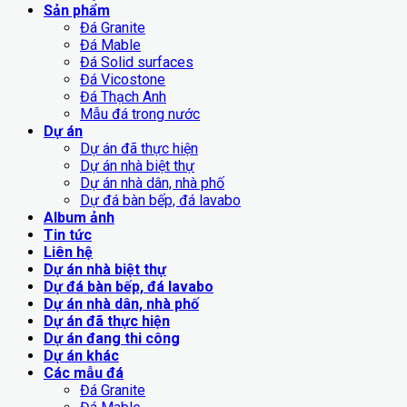
Sản phẩm
Đá Granite
Đá Mable
Đá Solid surfaces
Đá Vicostone
Đá Thạch Anh
Mẫu đá trong nước
Dự án
Dự án đã thực hiện
Dự án nhà biệt thự
Dự án nhà dân, nhà phố
Dự đá bàn bếp, đá lavabo
Album ảnh
Tin tức
Liên hệ
Dự án nhà biệt thự
Dự đá bàn bếp, đá lavabo
Dự án nhà dân, nhà phố
Dự án đã thực hiện
Dự án đang thi công
Dự án khác
Các mẫu đá
Đá Granite