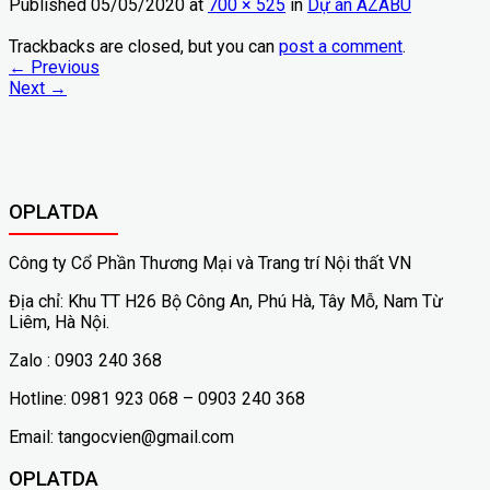
Published
05/05/2020
at
700 × 525
in
Dự án AZABU
Trackbacks are closed, but you can
post a comment
.
←
Previous
Next
→
OPLATDA
Công ty Cổ Phần Thương Mại và Trang trí Nội thất VN
Địa chỉ: Khu TT H26 Bộ Công An, Phú Hà, Tây Mỗ, Nam Từ
Liêm, Hà Nội.
Zalo : 0903 240 368
Hotline: 0981 923 068 – 0903 240 368
Email: tangocvien@gmail.com
OPLATDA