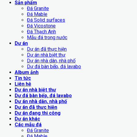
Sản phẩm
Đá Granite
Đá Mable
Đá Solid surfaces
Đá Vicostone
Đá Thạch Anh
Mẫu đá trong nước
Dự án
Dự án đã thực hiện
Dự án nhà biệt thự
Dự án nhà dân, nhà phố
Dự đá bàn bếp, đá lavabo
Album ảnh
Tin tức
Liên hệ
Dự án nhà biệt thự
Dự đá bàn bếp, đá lavabo
Dự án nhà dân, nhà phố
Dự án đã thực hiện
Dự án đang thi công
Dự án khác
Các mẫu đá
Đá Granite
Đá Mable