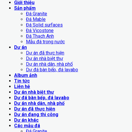
Giới thiệu
Sản phẩm
Đá Granite
Đá Mable
Đá Solid surfaces
Đá Vicostone
Đá Thạch Anh
Mẫu đá trong nước
Dự án
Dự án đã thực hiện
Dự án nhà biệt thự
Dự án nhà dân, nhà phố
Dự đá bàn bếp, đá lavabo
Album ảnh
Tin tức
Liên hệ
Dự án nhà biệt thự
Dự đá bàn bếp, đá lavabo
Dự án nhà dân, nhà phố
Dự án đã thực hiện
Dự án đang thi công
Dự án khác
Các mẫu đá
Đá Granite