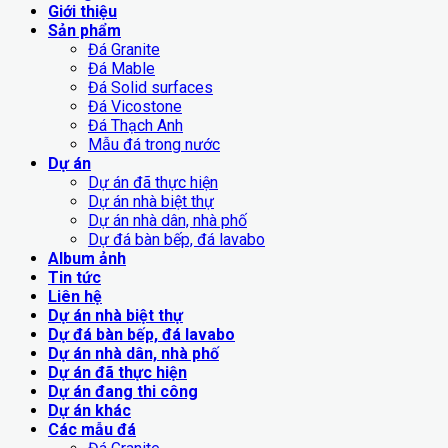
Giới thiệu
Sản phẩm
Đá Granite
Đá Mable
Đá Solid surfaces
Đá Vicostone
Đá Thạch Anh
Mẫu đá trong nước
Dự án
Dự án đã thực hiện
Dự án nhà biệt thự
Dự án nhà dân, nhà phố
Dự đá bàn bếp, đá lavabo
Album ảnh
Tin tức
Liên hệ
Dự án nhà biệt thự
Dự đá bàn bếp, đá lavabo
Dự án nhà dân, nhà phố
Dự án đã thực hiện
Dự án đang thi công
Dự án khác
Các mẫu đá