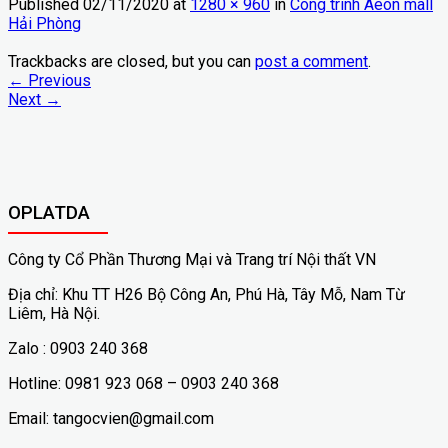
Published
02/11/2020
at
1280 × 960
in
Công trình Aeon mall
Hải Phòng
Trackbacks are closed, but you can
post a comment
.
←
Previous
Next
→
OPLATDA
Công ty Cổ Phần Thương Mại và Trang trí Nội thất VN
Địa chỉ: Khu TT H26 Bộ Công An, Phú Hà, Tây Mỗ, Nam Từ
Liêm, Hà Nội.
Zalo : 0903 240 368
Hotline: 0981 923 068 – 0903 240 368
Email: tangocvien@gmail.com