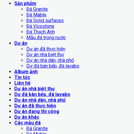
Sản phẩm
Đá Granite
Đá Mable
Đá Solid surfaces
Đá Vicostone
Đá Thạch Anh
Mẫu đá trong nước
Dự án
Dự án đã thực hiện
Dự án nhà biệt thự
Dự án nhà dân, nhà phố
Dự đá bàn bếp, đá lavabo
Album ảnh
Tin tức
Liên hệ
Dự án nhà biệt thự
Dự đá bàn bếp, đá lavabo
Dự án nhà dân, nhà phố
Dự án đã thực hiện
Dự án đang thi công
Dự án khác
Các mẫu đá
Đá Granite