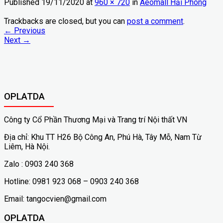
Published
19/11/2020
at
960 × 720
in
Aeomall Hải Phòng
Trackbacks are closed, but you can
post a comment
.
←
Previous
Next
→
OPLATDA
Công ty Cổ Phần Thương Mại và Trang trí Nội thất VN
Địa chỉ: Khu TT H26 Bộ Công An, Phú Hà, Tây Mỗ, Nam Từ
Liêm, Hà Nội.
Zalo : 0903 240 368
Hotline: 0981 923 068 – 0903 240 368
Email: tangocvien@gmail.com
OPLATDA