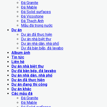
Đá Granite
Đá Mable
Đá Solid surfaces
Đá Vicostone
Đá Thạch Anh
Mẫu đá trong nước
Dự án
Dự án đã thực hiện
Dự án nhà biệt thự
Dự án nhà dân, nhà phố
Dự đá bàn bếp, đá lavabo
Album ảnh
Tin tức
Liên hệ
Dự án nhà biệt thự
Dự đá bàn bếp, đá lavabo
Dự án nhà dân, nhà phố
Dự án đã thực hiện
Dự án đang thi công
Dự án khác
Các mẫu đá
Đá Granite
Đá Mable