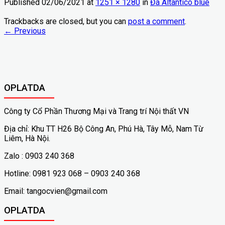
Published
02/06/2021
at
1251 × 1280
in
Đá Altantico blue
Trackbacks are closed, but you can
post a comment
.
←
Previous
OPLATDA
Công ty Cổ Phần Thương Mại và Trang trí Nội thất VN
Địa chỉ: Khu TT H26 Bộ Công An, Phú Hà, Tây Mỗ, Nam Từ
Liêm, Hà Nội.
Zalo : 0903 240 368
Hotline: 0981 923 068 – 0903 240 368
Email: tangocvien@gmail.com
OPLATDA