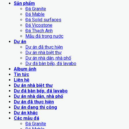
Sản phẩm
Đá Granite
Đá Mable
Đá Solid surfaces
Đá Vicostone
Đá Thạch Anh
Mẫu đá trong nước
Dự án
Dự án đã thực hiện
Dự án nhà biệt thự
Dự án nhà dân, nhà phố
Dự đá bàn bếp, đá lavabo
Album ảnh
Tin tức
Liên hệ
Dự án nhà biệt thự
Dự đá bàn bếp, đá lavabo
Dự án nhà dân, nhà phố
Dự án đã thực hiện
Dự án đang thi công
Dự án khác
Các mẫu đá
Đá Granite