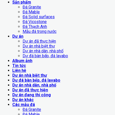
Sản phẩm
Đá Granite
Đá Mable
Đá Solid surfaces
Đá Vicostone
Đá Thạch Anh
Mẫu đá trong nước
Dự án
Dự án đã thực hiện
Dự án nhà biệt thự
Dự án nhà dân, nhà phố
Dự đá bàn bếp, đá lavabo
Album ảnh
Tin tức
Liên hệ
Dự án nhà biệt thự
Dự đá bàn bếp, đá lavabo
Dự án nhà dân, nhà phố
Dự án đã thực hiện
Dự án đang thi công
Dự án khác
Các mẫu đá
Đá Granite
Đá Mable