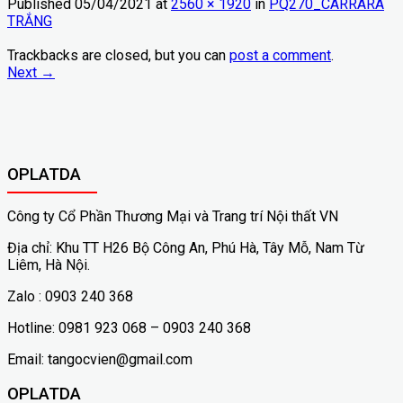
Published
05/04/2021
at
2560 × 1920
in
PQ270_CARRARA
TRẮNG
Trackbacks are closed, but you can
post a comment
.
Next
→
OPLATDA
Công ty Cổ Phần Thương Mại và Trang trí Nội thất VN
Địa chỉ: Khu TT H26 Bộ Công An, Phú Hà, Tây Mỗ, Nam Từ
Liêm, Hà Nội.
Zalo : 0903 240 368
Hotline: 0981 923 068 – 0903 240 368
Email: tangocvien@gmail.com
OPLATDA