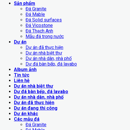
Sản phẩm
Đá Granite
Đá Mable
Đá Solid surfaces
Đá Vicostone
Đá Thạch Anh
Mẫu đá trong nước
Dự án
Dự án đã thực hiện
Dự án nhà biệt thự
Dự án nhà dân, nhà phố
Dự đá bàn bếp, đá lavabo
Album ảnh
Tin tức
Liên hệ
Dự án nhà biệt thự
Dự đá bàn bếp, đá lavabo
Dự án nhà dân, nhà phố
Dự án đã thực hiện
Dự án đang thi công
Dự án khác
Các mẫu đá
Đá Granite