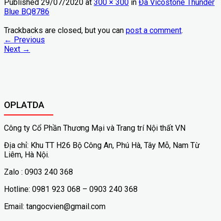
Published
29/07/2020
at
300 × 300
in
Đá Vicostone Thunder
Blue BQ8786
Trackbacks are closed, but you can
post a comment
.
←
Previous
Next
→
OPLATDA
Công ty Cổ Phần Thương Mại và Trang trí Nội thất VN
Địa chỉ: Khu TT H26 Bộ Công An, Phú Hà, Tây Mỗ, Nam Từ
Liêm, Hà Nội.
Zalo : 0903 240 368
Hotline: 0981 923 068 – 0903 240 368
Email: tangocvien@gmail.com