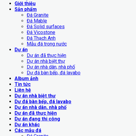
Giới thiệu
Sản phẩm
Đá Granite
Đá Mable
Đá Solid surfaces
Đá Vicostone
Đá Thạch Anh
Mẫu đá trong nước
Dự án
Dự án đã thực hiện
Dự án nhà biệt thự
Dự án nhà dân, nhà phố
Dự đá bàn bếp, đá lavabo
Album ảnh
Tin tức
Liên hệ
Dự án nhà biệt thự
Dự đá bàn bếp, đá lavabo
Dự án nhà dân, nhà phố
Dự án đã thực hiện
Dự án đang thi công
Dự án khác
Các mẫu đá