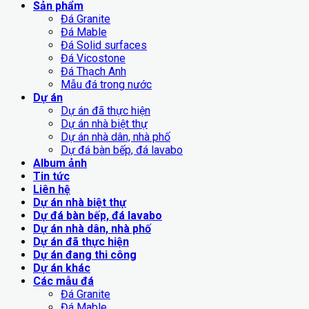
Sản phẩm
Đá Granite
Đá Mable
Đá Solid surfaces
Đá Vicostone
Đá Thạch Anh
Mẫu đá trong nước
Dự án
Dự án đã thực hiện
Dự án nhà biệt thự
Dự án nhà dân, nhà phố
Dự đá bàn bếp, đá lavabo
Album ảnh
Tin tức
Liên hệ
Dự án nhà biệt thự
Dự đá bàn bếp, đá lavabo
Dự án nhà dân, nhà phố
Dự án đã thực hiện
Dự án đang thi công
Dự án khác
Các mẫu đá
Đá Granite
Đá Mable