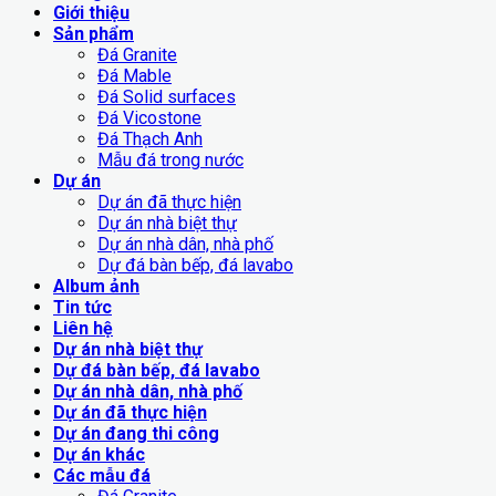
Giới thiệu
Sản phẩm
Đá Granite
Đá Mable
Đá Solid surfaces
Đá Vicostone
Đá Thạch Anh
Mẫu đá trong nước
Dự án
Dự án đã thực hiện
Dự án nhà biệt thự
Dự án nhà dân, nhà phố
Dự đá bàn bếp, đá lavabo
Album ảnh
Tin tức
Liên hệ
Dự án nhà biệt thự
Dự đá bàn bếp, đá lavabo
Dự án nhà dân, nhà phố
Dự án đã thực hiện
Dự án đang thi công
Dự án khác
Các mẫu đá