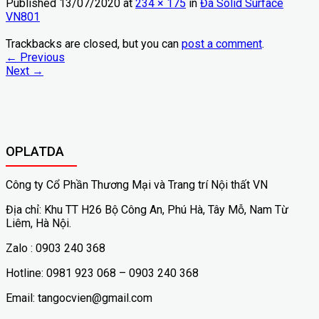
Published
13/07/2020
at
234 × 175
in
Đá Solid Surface
VN801
Trackbacks are closed, but you can
post a comment
.
←
Previous
Next
→
OPLATDA
Công ty Cổ Phần Thương Mại và Trang trí Nội thất VN
Địa chỉ: Khu TT H26 Bộ Công An, Phú Hà, Tây Mỗ, Nam Từ
Liêm, Hà Nội.
Zalo : 0903 240 368
Hotline: 0981 923 068 – 0903 240 368
Email: tangocvien@gmail.com