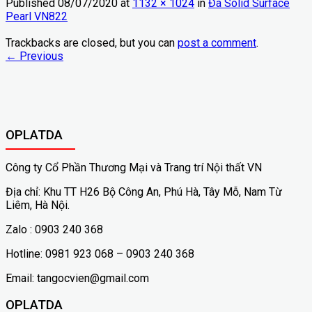
Published
08/07/2020
at
1132 × 1024
in
Đá Solid Surface
Pearl VN822
Trackbacks are closed, but you can
post a comment
.
←
Previous
OPLATDA
Công ty Cổ Phần Thương Mại và Trang trí Nội thất VN
Địa chỉ: Khu TT H26 Bộ Công An, Phú Hà, Tây Mỗ, Nam Từ
Liêm, Hà Nội.
Zalo : 0903 240 368
Hotline: 0981 923 068 – 0903 240 368
Email: tangocvien@gmail.com
OPLATDA