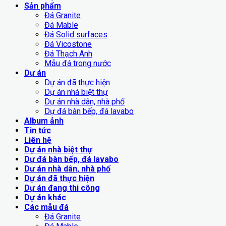
Sản phẩm
Đá Granite
Đá Mable
Đá Solid surfaces
Đá Vicostone
Đá Thạch Anh
Mẫu đá trong nước
Dự án
Dự án đã thực hiện
Dự án nhà biệt thự
Dự án nhà dân, nhà phố
Dự đá bàn bếp, đá lavabo
Album ảnh
Tin tức
Liên hệ
Dự án nhà biệt thự
Dự đá bàn bếp, đá lavabo
Dự án nhà dân, nhà phố
Dự án đã thực hiện
Dự án đang thi công
Dự án khác
Các mẫu đá
Đá Granite