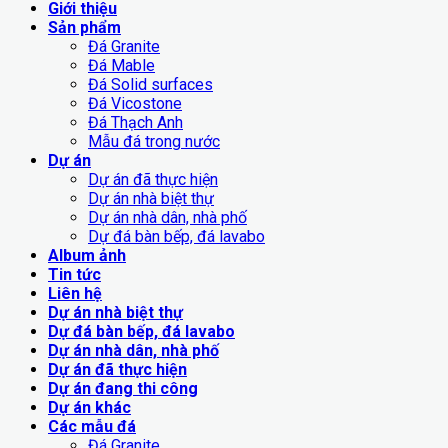
Giới thiệu
Sản phẩm
Đá Granite
Đá Mable
Đá Solid surfaces
Đá Vicostone
Đá Thạch Anh
Mẫu đá trong nước
Dự án
Dự án đã thực hiện
Dự án nhà biệt thự
Dự án nhà dân, nhà phố
Dự đá bàn bếp, đá lavabo
Album ảnh
Tin tức
Liên hệ
Dự án nhà biệt thự
Dự đá bàn bếp, đá lavabo
Dự án nhà dân, nhà phố
Dự án đã thực hiện
Dự án đang thi công
Dự án khác
Các mẫu đá
Đá Granite