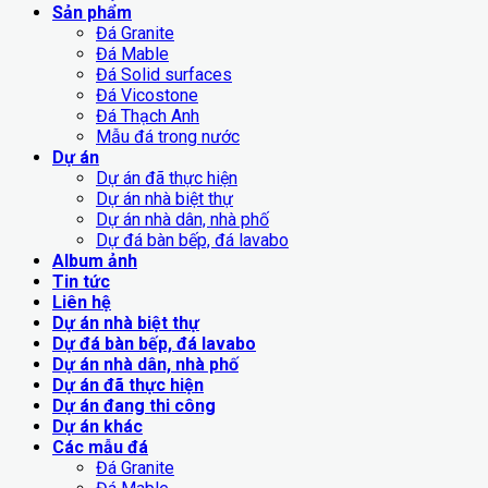
Sản phẩm
Đá Granite
Đá Mable
Đá Solid surfaces
Đá Vicostone
Đá Thạch Anh
Mẫu đá trong nước
Dự án
Dự án đã thực hiện
Dự án nhà biệt thự
Dự án nhà dân, nhà phố
Dự đá bàn bếp, đá lavabo
Album ảnh
Tin tức
Liên hệ
Dự án nhà biệt thự
Dự đá bàn bếp, đá lavabo
Dự án nhà dân, nhà phố
Dự án đã thực hiện
Dự án đang thi công
Dự án khác
Các mẫu đá
Đá Granite