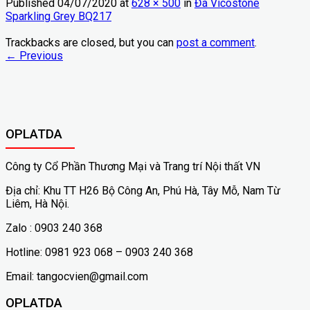
Published
04/07/2020
at
628 × 500
in
Đá Vicostone
Sparkling Grey BQ217
Trackbacks are closed, but you can
post a comment
.
←
Previous
OPLATDA
Công ty Cổ Phần Thương Mại và Trang trí Nội thất VN
Địa chỉ: Khu TT H26 Bộ Công An, Phú Hà, Tây Mỗ, Nam Từ
Liêm, Hà Nội.
Zalo : 0903 240 368
Hotline: 0981 923 068 – 0903 240 368
Email: tangocvien@gmail.com
OPLATDA