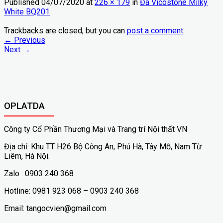
Published
04/07/2020
at
226 × 179
in
Đá Vicostone Milky
White BQ201
Trackbacks are closed, but you can
post a comment
.
←
Previous
Next
→
OPLATDA
Công ty Cổ Phần Thương Mại và Trang trí Nội thất VN
Địa chỉ: Khu TT H26 Bộ Công An, Phú Hà, Tây Mỗ, Nam Từ
Liêm, Hà Nội.
Zalo : 0903 240 368
Hotline: 0981 923 068 – 0903 240 368
Email: tangocvien@gmail.com