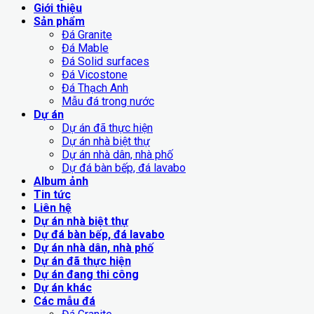
Giới thiệu
Sản phẩm
Đá Granite
Đá Mable
Đá Solid surfaces
Đá Vicostone
Đá Thạch Anh
Mẫu đá trong nước
Dự án
Dự án đã thực hiện
Dự án nhà biệt thự
Dự án nhà dân, nhà phố
Dự đá bàn bếp, đá lavabo
Album ảnh
Tin tức
Liên hệ
Dự án nhà biệt thự
Dự đá bàn bếp, đá lavabo
Dự án nhà dân, nhà phố
Dự án đã thực hiện
Dự án đang thi công
Dự án khác
Các mẫu đá